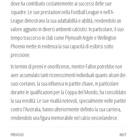
dove ha contribuito costantemente ai successi delle sue
squadre. Le sue prestazioni nella Football League e nell’A-
League dimostrano la sua adattabilità e abilità, rendendolo un
valore aggiunto in diversi ambienti calcistici. In particolare, il suo
tempo trascorso in club come Plymouth Argyle e Wellington
Phoenix mette in evidenza la sua capacità di esibirsi sotto
pressione.
In termini di premi e onorificenze, mentre Fallon potrebbe non
aver accumulato tanti riconoscimenti individuali quanto alcuni dei
suoi coetanei, la sua influenza in partite chiave, in particolare
durante le qualificazioni per la Coppa del Mondo, ha consolidato
la sua eredità. Le sue rivalità notevoli, specialmente nelle partite
contro l’Australia, hanno ulteriormente definito la sua carriera,
rendendolo una figura memorabile nel calcio neozelandese.
Post
Previous
PREVIOUS
NEXT
Next