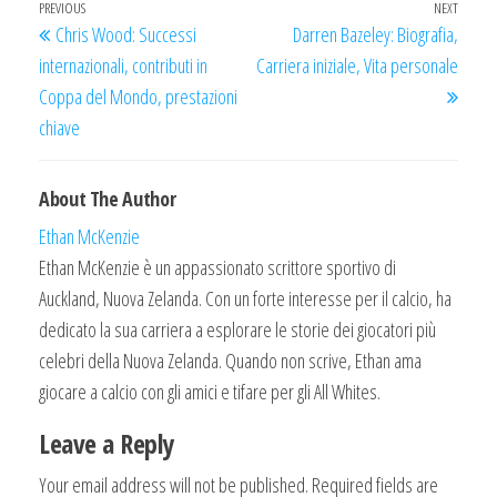
Post
Previous
PREVIOUS
NEXT
Next
Chris Wood: Successi
Darren Bazeley: Biografia,
navigation
Post
Post
internazionali, contributi in
Carriera iniziale, Vita personale
Coppa del Mondo, prestazioni
chiave
About The Author
Ethan McKenzie
Ethan McKenzie è un appassionato scrittore sportivo di
Auckland, Nuova Zelanda. Con un forte interesse per il calcio, ha
dedicato la sua carriera a esplorare le storie dei giocatori più
celebri della Nuova Zelanda. Quando non scrive, Ethan ama
giocare a calcio con gli amici e tifare per gli All Whites.
Leave a Reply
Your email address will not be published.
Required fields are