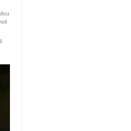
olloca
evoli
li