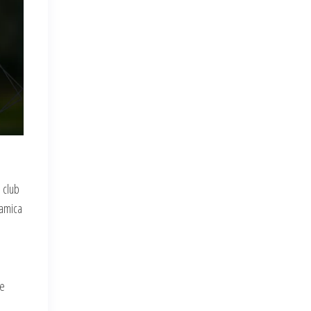
i club
namica
re