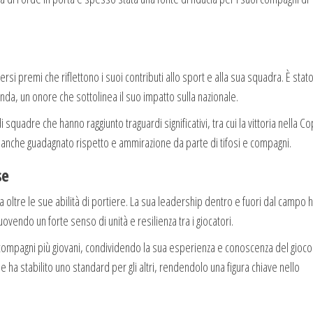
rsi premi che riflettono i suoi contributi allo sport e alla sua squadra. È stat
da, un onore che sottolinea il suo impatto sulla nazionale.
i squadre che hanno raggiunto traguardi significativi, tra cui la vittoria nella C
o anche guadagnato rispetto e ammirazione da parte di tifosi e compagni.
se
 oltre le sue abilità di portiere. La sua leadership dentro e fuori dal campo 
vendo un forte senso di unità e resilienza tra i giocatori.
compagni più giovani, condividendo la sua esperienza e conoscenza del gioco
e ha stabilito uno standard per gli altri, rendendolo una figura chiave nello