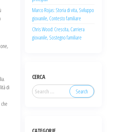
ù
Marco Rojas: Storia di vita, Sviluppo
à
giovanile, Contesto familiare
Chris Wood: Crescita, Carriera
giovanile, Sostegno familiare
ione,
CERCA
ia.
ità di
Search
for:
e che
CATEGORIE