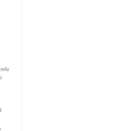
 nella
si
l
e