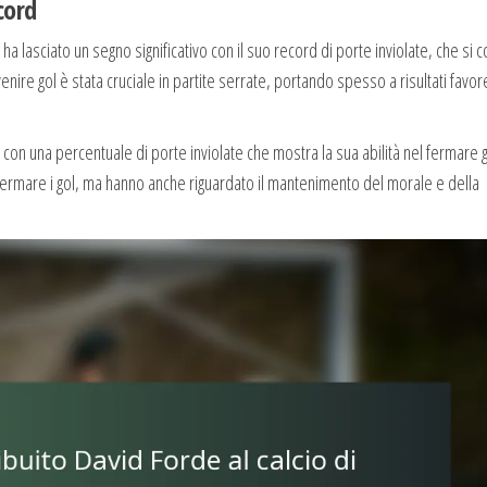
cord
ha lasciato un segno significativo con il suo record di porte inviolate, che si c
venire gol è stata cruciale in partite serrate, portando spesso a risultati favor
a, con una percentuale di porte inviolate che mostra la sua abilità nel fermare g
i a fermare i gol, ma hanno anche riguardato il mantenimento del morale e della