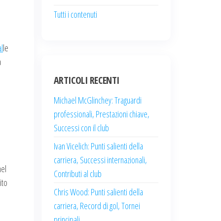
Tutti i contenuti
al
le
a
ARTICOLI RECENTI
Michael McGlinchey: Traguardi
professionali, Prestazioni chiave,
Successi con il club
Ivan Vicelich: Punti salienti della
carriera, Successi internazionali,
nel
Contributi al club
ito
Chris Wood: Punti salienti della
carriera, Record di gol, Tornei
principali