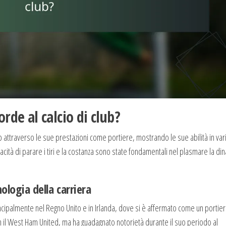
rde al calcio di club?
club attraverso le sue prestazioni come portiere, mostrando le sue abilità in var
pacità di parare i tiri e la costanza sono state fondamentali nel plasmare la di
ologia della carriera
incipalmente nel Regno Unito e in Irlanda, dove si è affermato come un portie
 con il West Ham United, ma ha guadagnato notorietà durante il suo periodo al