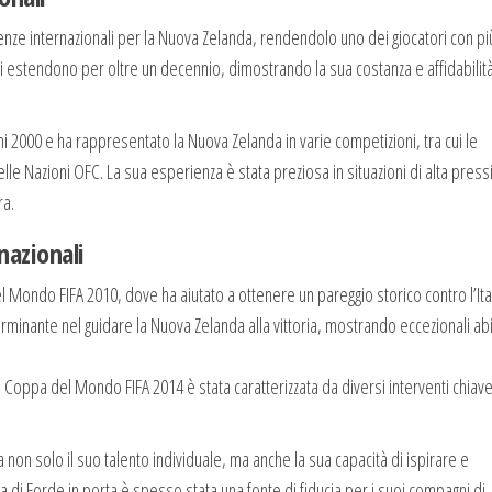
ze internazionali per la Nuova Zelanda, rendendolo uno dei giocatori con pi
si estendono per oltre un decennio, dimostrando la sua costanza e affidabilit
nni 2000 e ha rappresentato la Nuova Zelanda in varie competizioni, tra cui le
lle Nazioni OFC. La sua esperienza è stata preziosa in situazioni di alta press
ra.
nazionali
l Mondo FIFA 2010, dove ha aiutato a ottenere un pareggio storico contro l’Ital
minante nel guidare la Nuova Zelanda alla vittoria, mostrando eccezionali abil
a Coppa del Mondo FIFA 2014 è stata caratterizzata da diversi interventi chiav
on solo il suo talento individuale, ma anche la sua capacità di ispirare e
a di Forde in porta è spesso stata una fonte di fiducia per i suoi compagni di